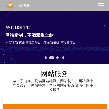
网
站
网
WEBSITE
WEBSITE BUILDING
WEBSITE
WEBSITE
首
站
品
页
建
牌
营
网站定制
，不满意退全款
我们对您的项目有充分耐心，对我们的设计有足够信心！
设
设
销
模
助力初创企业,拥抱新互联网+
计
服
板
网
务
建
网站
服务
站
微
致力于向客户提供网站建设、网站制作、网站设计、
站
案
信
新
网页设计、网站搭建、企业网站定制及微信小程序开
发服务
例
开
闻
关
发
动
于
联