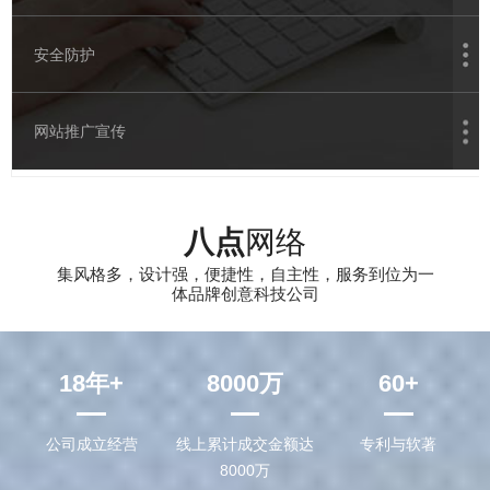
安全防护
网站推广宣传
八点
网络
集风格多，设计强，便捷性，自主性，服务到位为一
体品牌创意科技公司
18
年+
8000
万
60
+
公司成立经营
线上累计成交金额达
专利与软著
8000万