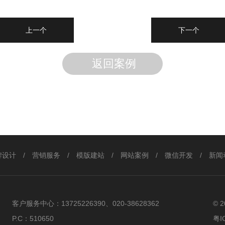
上一个
下一个
返回案例
牌设计
/
营销服务
/
模版建站
/
网站案例
/
微信开发
/
新闻
客户服务中心：
13725226390、020-38628362
© 
P.C：
510650
粤I