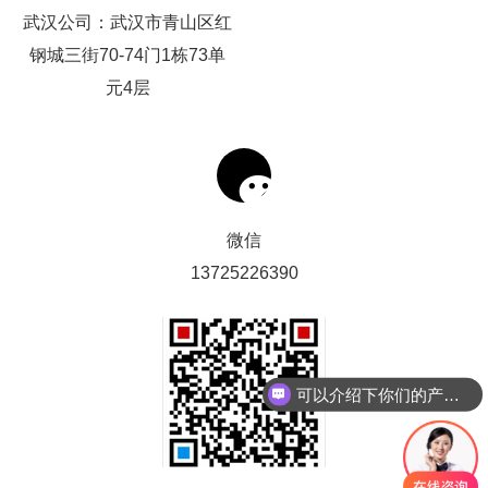
武汉公司：武汉市青山区红
态
我
系
钢城三街70-74门1栋73单
们
我
元4层
们
微信
13725226390
可以介绍下你们的产品么