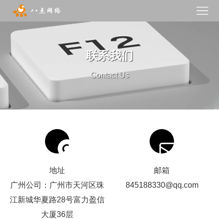
网
站
网
联系我们
首
站
品
Contact Us
页
建
牌
营
设
设
销
模
计
服
板
网
务
建
站
微
站
案
信
新
地址
邮箱
广州公司：广州市天河区珠
845188330@qq.com
例
开
闻
关
江新城华夏路28号富力盈信
发
动
于
联
大厦36层