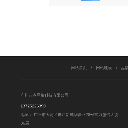
企业在验
一个部分
善，有些
网站首页
/
网站建设
/
品
广州八点网络科技有限公司
13725226390
地址： 广州市天河区珠江新城华夏路28号富力盈信大厦
36层