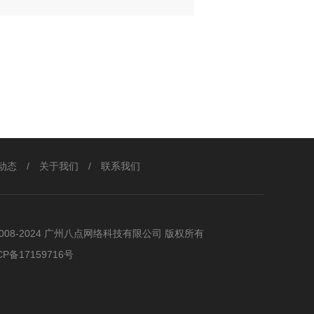
网站开发中，网站功能是非常重要的
出来的网站在功能的表现上并不完
动态
/
关于我们
/
联系我们
2008-2024 广州八点网络科技有限公司 版权所有
CP备17159716号