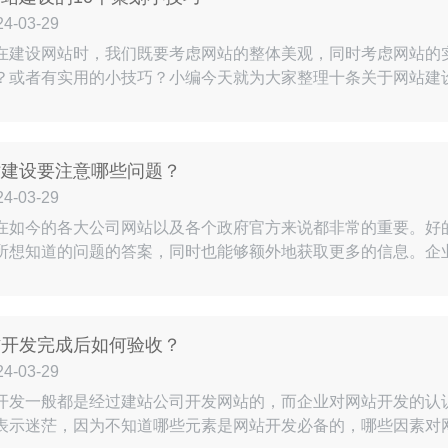
-03-29
在建设网站时，我们既要考虑网站的整体美观，同时考虑网站的
？或者有实用的小技巧？小编今天就为大家整理十条关于网站建设
引力通常我们认为，用户在浏览网站时一定会被图片所吸引到，
的用户，是想找到自己想要的信息，并不是寻找图片。（除非是
）所以…
站建设要注意哪些问题？
-03-29
在如今的各大公司网站以及各个政府官方来说都非常的重要。好
所想知道的问题的答案，同时也能够额外地获取更多的信息。企
小编带大家了解下吧。一、网站建设应该注意设计问题网站建设
容，什么东西是主要想表达的，哪些是需要个性化地进行设计才
虑。同时…
作开发完成后如何验收？
-03-29
开发一般都是经过建站公司开发网站的，而企业对网站开发的认
表示迷茫，因为不知道哪些元素是网站开发必备的，哪些因素对