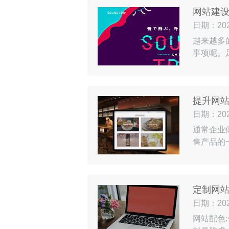
网站建
日期：2024
越来越多
事项呢。
速，而且
其他客户
的问题导
提升网
日期：2024
通常企业
售产品的
怎么做带
售线索放
时，要确
定制网
日期：2024
网站配色