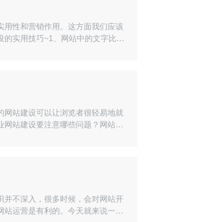
实用性和营销作用。这方面我们应该
的实用技巧~1、网站中的文字比图
其实并非，大多数通过随意点击进入
某些品牌网站公司需要以图片的形式
的网站建设可以让浏览者很轻易地就
业网站建设要注意哪些问题？网站建
的时候应该考虑一下页面的布局，要
不显得那么无聊和枯燥的，都要一一
识并不深入，很多时候，会对网站开
网站运营是有利的。今天就来说一下