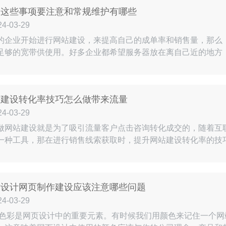
设这些事项要注意和常规维护有哪些
-03-29
的企业开始进行网站建设，来提高自己的成单率和销售量，那么
足够的宽带供使用。好多企业都希望服务器放在离自己近的地方
还有安全性，其实这样带来的影响就是没有足够的宽带供使用，
快速访问，平时在看访问量的时候，每天都会有上万次访问量，
致网站经常…
站建设转化率技巧怎么做带来流量
-03-29
做网站建设就是为了吸引流量客户点击咨询转化成交的，随着互
一种工具，那在进行销售线索获取时，提升网站建设转化率的技
来流量1，转化位置要显眼。用户在浏览网站时，倾向于略读网
到页面下方时，由于页面的长度或内容，可能会导致用户都看不
保它出现在…
站设计网页制作建设应该注意哪些问题
-03-29
:色彩是网页设计中的重要元素。有时候我们用颜色来记住一个网