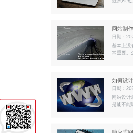
就是雅虎
大多是蓝
中使用的
感。这一
网站制
日期：2024
基本上没
常重要。
事前策划
时决定的
明确网站
如何设
日期：2024
网站设计
是能不能
要的。所
个高端网
虑到用户
响应式网