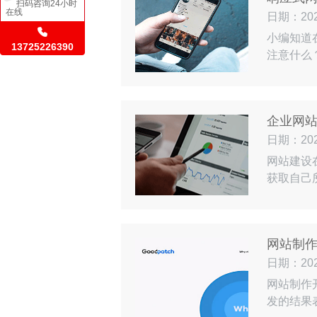
扫码咨询24小时
在线
日期：2024
小编知道
13725226390
注意什么
片更有吸
我们网站
呈现案例
企业网
日期：2024
网站建设
获取自己
设公司的
放哪些内
地予以考
网站制
日期：2024
网站制作
发的结果