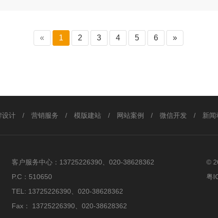
收网站时，应该注意的问题有哪些？一、关于网站功能的验收在
，所以，在验收的时候要将网站功能摆在位。如果建站公司开发
功能不具备…
«
1
2
3
4
5
6
»
牌设计
/
营销服务
/
模版建站
/
网站案例
/
微信开发
/
新闻
客户服务中心：
13725226390、020-38628362
© 
P.C：
510650
粤I
TEL:
13725226390、020-38628362
Fax：
13725226390、020-38628362