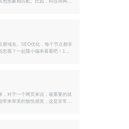
其他形象相匹配。比如，科技类网站
计制作公司方与圆网络推荐网站制作
配新颖舒适，让人感觉优雅又有质
册域名。SEO优化，每个节点都非
能忽视？一起随小编来看看吧！1、
网站。他们会觉得这些问题是在谈话
什么样的网站。提前计划网站是为了
来，对于一个网页来说，最重要的就
能带来审美的愉悦感觉，这是非常重
重内容的质量以及排版的问题。那一
1、抓住用户高端网络设计一定会考