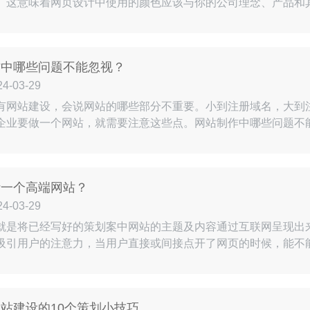
。这意味着网页设计中使用的颜色应该与你的公司理念、产品和
色的，娱乐类网站应该更活泼一些，等等。深圳网站建设网页设
颜色应该协调，不要随意使用。整体配色与风格相一致。色彩搭
点非常重…
作中哪些问题不能忽视？
-03-29
有网站建设，会说网站的哪些部分不重要。小到注册域名，大到注
企业要做一个网站，就需要注意这些点。网站制作中哪些问题不
许多企业做网站制作，是直接寻找网站建设公司，没有提前规划
。方法并非不可取，但这只会增加谈话时间，或者不知道你想要
的类型…
计一个高端网站？
-03-29
就是将已经写好的策划案中网站的主题及内容通过互联网呈现出
吸引用户的注意力，当用户直接或间接点开了网页的时候，能不
以在设计网站的时候，一定要注意首先要以用户为本，其次再注
络设计是如何做到的呢？网站设计的小编带大家一起来看看吧。
的感受，…
站建设的10个策划小技巧